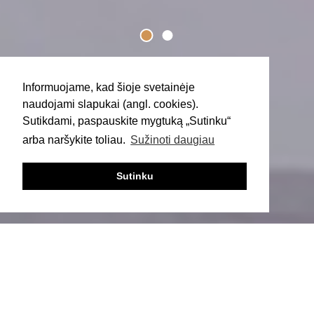
Mažmenininkas sumažina iki 70% nuolaidą
internetinėje parduotuvėje ir parduotuvėse tik
ribotą laiką.
Informuojame, kad šioje svetainėje
naudojami slapukai (angl. cookies).
Sutikdami, paspauskite mygtuką „Sutinku“
arba naršykite toliau.
Sužinoti daugiau
Sutinku
‹
›