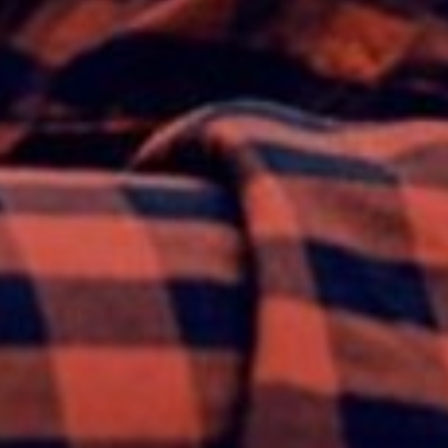
drabužių dienos išpardavimai 2021 m.
ŽIŪRĖTI KOLEKCIJA