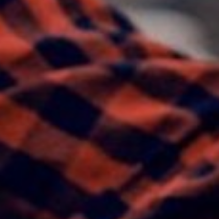
21 METŲ PA